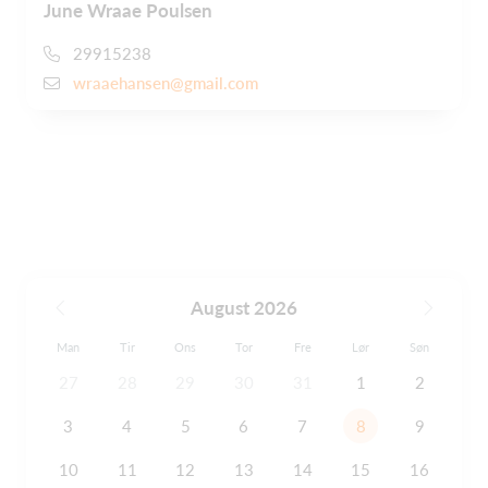
June Wraae Poulsen
29915238
wraaehansen@gmail.com
August 2026
Man
Tir
Ons
Tor
Fre
Lør
Søn
27
28
29
30
31
1
2
3
4
5
6
7
8
9
10
11
12
13
14
15
16