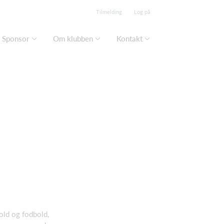
Tilmelding
Log på
Sponsor
Om klubben
Kontakt
old og fodbold,