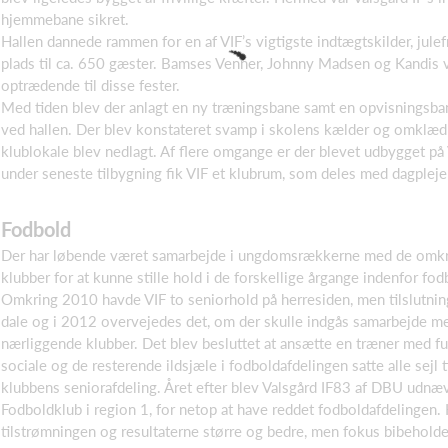
hjemmebane sikret.
Hallen dannede rammen for en af VIF’s vigtigste indtægtskilder, jul
plads til ca. 650 gæster. Bamses Venner, Johnny Madsen og Kandis v
optrædende til disse fester.
Med tiden blev der anlagt en ny træningsbane samt en opvisningsban
ved hallen. Der blev konstateret svamp i skolens kælder og omklæ
klublokale blev nedlagt. Af flere omgange er der blevet udbygget på 
under seneste tilbygning fik VIF et klubrum, som deles med dagplejer
Fodbold
Der har løbende været samarbejde i ungdomsrækkerne med de omkr
klubber for at kunne stille hold i de forskellige årgange indenfor fod
Omkring 2010 havde VIF to seniorhold på herresiden, men tilslutni
dale og i 2012 overvejedes det, om der skulle indgås samarbejde me
nærliggende klubber. Det blev besluttet at ansætte en træner med fu
sociale og de resterende ildsjæle i fodboldafdelingen satte alle sejl t
klubbens seniorafdeling. Året efter blev Valsgård IF83 af DBU udnævn
Fodboldklub i region 1, for netop at have reddet fodboldafdelingen. 
tilstrømningen og resultaterne større og bedre, men fokus bibeholde