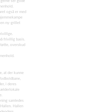
r gerne ser gode
mmenhold.
faret også er med
il hjemmekampe
en ny-grillet
ivillige.
frivillig basis.
tøtte, overskud
ammenhold.
e, at der kunne
 fodboldbane,
r, i deres
ælderlokale
e.
rening samledes
 Hallen. Hallen
indendørs