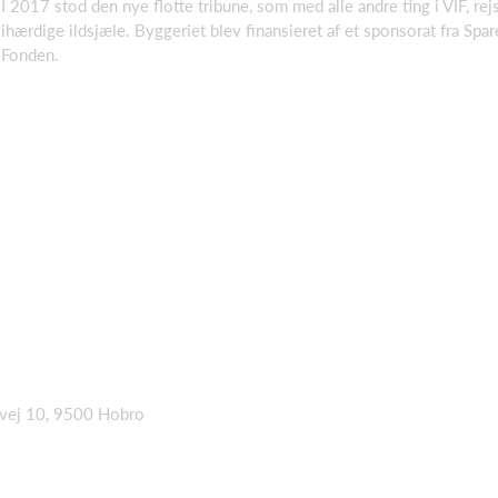
I 2017 stod den nye flotte tribune, som med alle andre ting i VIF, rejs
ihærdige ildsjæle. Byggeriet blev finansieret af et sponsorat fra Sp
Fonden.
jvej 10, 9500 Hobro