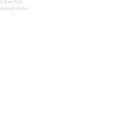
t af en flok
arekassen Hobro