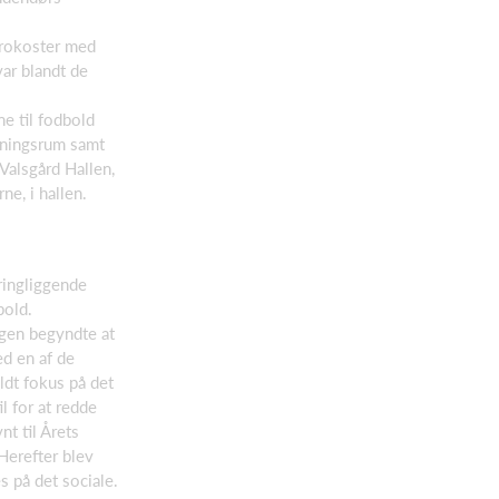
efrokoster med
ar blandt de
e til fodbold
dningsrum samt
Valsgård Hallen,
ne, i hallen.
ingliggende
bold.
ngen begyndte at
d en af de
ldt fokus på det
il for at redde
t til Årets
Herefter blev
s på det sociale.