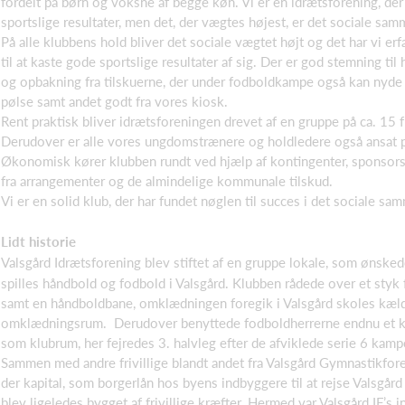
fordelt på børn og voksne af begge køn. Vi er en idrætsforening, de
sportslige resultater, men det, der vægtes højest, er det sociale sa
På alle klubbens hold bliver det sociale vægtet højt og det har vi er
til at kaste gode sportslige resultater af sig. Der er god stemning t
og opbakning fra tilskuerne, der under fodboldkampe også kan nyde 
pølse samt andet godt fra vores kiosk.
Rent praktisk bliver idrætsforeningen drevet af en gruppe på ca. 15 fr
Derudover er alle vores ungdomstrænere og holdledere også ansat på 
Økonomisk kører klubben rundt ved hjælp af kontingenter, sponsors
fra arrangementer og de almindelige kommunale tilskud.
Vi er en solid klub, der har fundet nøglen til succes i det sociale s
Lidt historie
Valsgård Idrætsforening blev stiftet af en gruppe lokale, som ønsked
spilles håndbold og fodbold i Valsgård. Klubben rådede over et styk
samt en håndboldbane, omklædningen foregik i Valsgård skoles kælde
omklædningsrum. Derudover benyttede fodboldherrerne endnu et k
som klubrum, her fejredes 3. halvleg efter de afviklede serie 6 kamp
Sammen med andre frivillige blandt andet fra Valsgård Gymnastikfo
der kapital, som borgerlån hos byens indbyggere til at rejse Valsgård
blev ligeledes bygget af frivillige kræfter. Hermed var Valsgård IF’s 